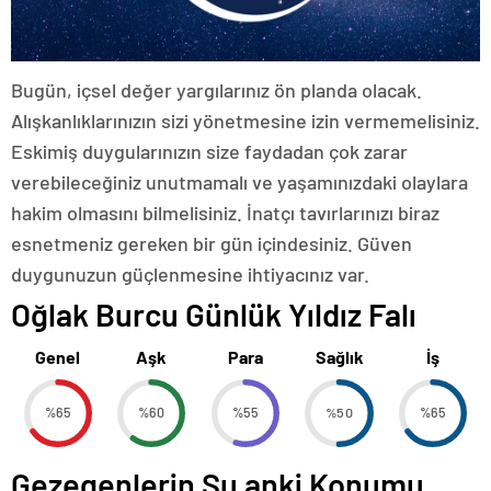
Bugün, içsel değer yargılarınız ön planda olacak.
Alışkanlıklarınızın sizi yönetmesine izin vermemelisiniz.
Eskimiş duygularınızın size faydadan çok zarar
verebileceğiniz unutmamalı ve yaşamınızdaki olaylara
hakim olmasını bilmelisiniz. İnatçı tavırlarınızı biraz
esnetmeniz gereken bir gün içindesiniz. Güven
duygunuzun güçlenmesine ihtiyacınız var.
Oğlak Burcu Günlük Yıldız Falı
Genel
Aşk
Para
Sağlık
İş
%65
%60
%55
%50
%65
Gezegenlerin Şu anki Konumu