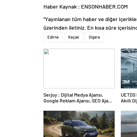
Haber Kaynak : ENSONHABER.COM
“Yayınlanan tüm haber ve diğer içerikler i
üzerinden iletiniz. En kısa süre içerisin
Edirne
Kaçak
Sigara
Serjoy : Dijital Medya Ajansı,
UETDS N
Google Reklam Ajansı, SEO Ajansı
Akıllı D
ve Web Tasarım Ajansı