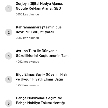
Serjoy : Dijital Medya Ajansı,
Google Reklam Ajansı, SEO
1
Ajansı ve Web Tasarım Ajansı
7658 kez okundu
Kahramanmaraş’ta minibüs
devrildi: 1 ölü, 22 yaralı
2
7582 kez okundu
Avrupa Turu ile Dünyanın
Güzelliklerini Keşfetmenin Tam
3
Zamanı
4062 kez okundu
Bigo Elmas Bayi – Güvenli, Hızlı
ve Uygun Fiyatlı Elmas Satın
4
Almanın Yeni Adresi
3253 kez okundu
Bahçe Mobilyaları Seçimi ve
Bahçe Mobilya Takımı Mantığı
5