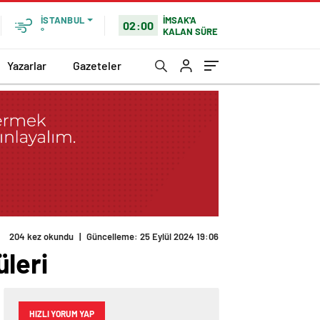
İMSAK'A
İSTANBUL
02:00
KALAN SÜRE
°
Yazarlar
Gazeteler
204 kez okundu
|
Güncelleme: 25 Eylül 2024 19:06
leri
HIZLI YORUM YAP