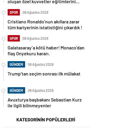
oluşan özel kuvvetler eğitimlerini
başlattı.
SPOR
06 Ağustos 2026
Cristiano Ronaldo’nun akıllara zarar
tüm kariyerinin istatistiğini çıkardık !
SPOR
06 Ağustos 2026
Galatasaray’a kötü haber! Monaco’dan
flaş Onyekuru kararı.
GÜNDEM
06 Ağustos 2026
Trump’tan seçim sonrası ilk mülakat
GÜNDEM
06 Ağustos 2026
Avusturya başbakanı Sebastian Kurz
ile ilgili bilinmeyenler
KATEGORİNİN POPÜLERLERİ