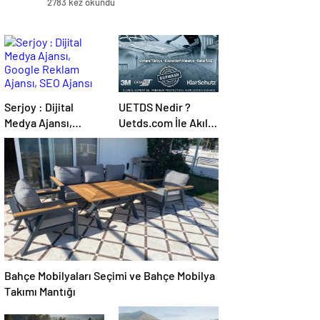
2783 kez okundu
Serjoy : Dijital
UETDS Nedir ?
Medya Ajansı,
Uetds.com İle Akıllı
Google Reklam
Dijital Taşımacılık
Ajansı, SEO Ajansı
Yazılımı
ve Web Tasarım
Ajansı
Bahçe Mobilyaları Seçimi ve Bahçe Mobilya
Takımı Mantığı