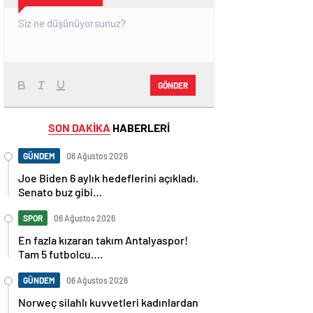
GÖNDER
SON DAKİKA
HABERLERİ
GÜNDEM
06 Ağustos 2026
Joe Biden 6 aylık hedeflerini açıkladı.
Senato buz gibi…
SPOR
06 Ağustos 2026
En fazla kızaran takım Antalyaspor!
Tam 5 futbolcu….
GÜNDEM
06 Ağustos 2026
Norweç silahlı kuvvetleri kadınlardan