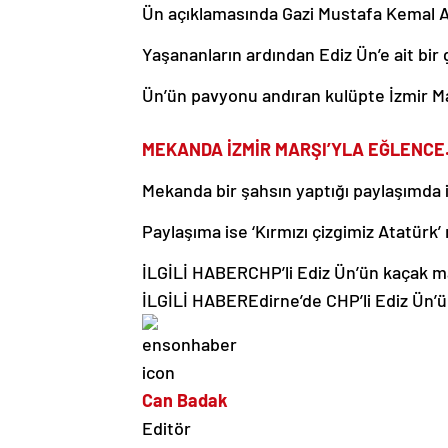
Ün açıklamasında Gazi Mustafa Kemal Ata
Yaşananların ardından Ediz Ün’e ait bir
Ün’ün pavyonu andıran kulüpte İzmir Mar
MEKANDA İZMİR MARŞI’YLA EĞLENC
Mekanda bir şahsın yaptığı paylaşımda ise
Paylaşıma ise ‘Kırmızı çizgimiz Atatürk’
İLGİLİ HABER
CHP’li Ediz Ün’ün kaçak mal
İLGİLİ HABER
Edirne’de CHP’li Ediz Ün’ü
Can Badak
Editör