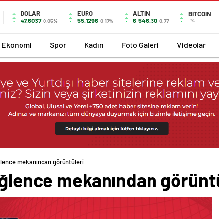
DOLAR
EURO
ALTIN
BITCOIN
47,6037
55,1296
6.546,30
%
0.05%
0.17%
0,77
Ekonomi
Spor
Kadın
Foto Galeri
Videolar
eğlence mekanından görüntüleri
 eğlence mekanından görüntü